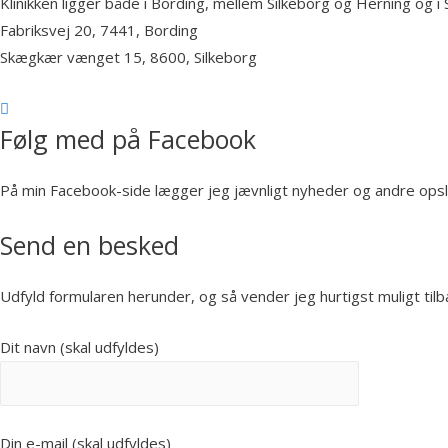
Klinikken ligger både i Bording, mellem Silkeborg og Herning og i 
Fabriksvej 20, 7441, Bording
Skægkær vænget 15, 8600, Silkeborg
Følg med på Facebook
På min Facebook-side lægger jeg jævnligt nyheder og andre opsl
Send en besked
Udfyld formularen herunder, og så vender jeg hurtigst muligt til
Dit navn (skal udfyldes)
Din e-mail (skal udfyldes)