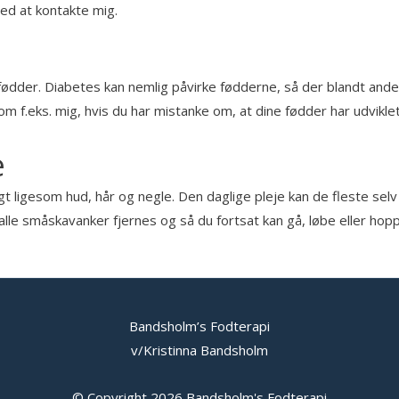
ed at kontakte mig.
fødder. Diabetes kan nemlig påvirke fødderne, så der blandt andet
m f.eks. mig, hvis du har mistanke om, at dine fødder har udvikle
e
t ligesom hud, hår og negle. Den daglige pleje kan de fleste sel
alle småskavanker fjernes og så du fortsat kan gå, løbe eller hop
Bandsholm’s Fodterapi
v/Kristinna Bandsholm
© Copyright 2026
Bandsholm's Fodterapi