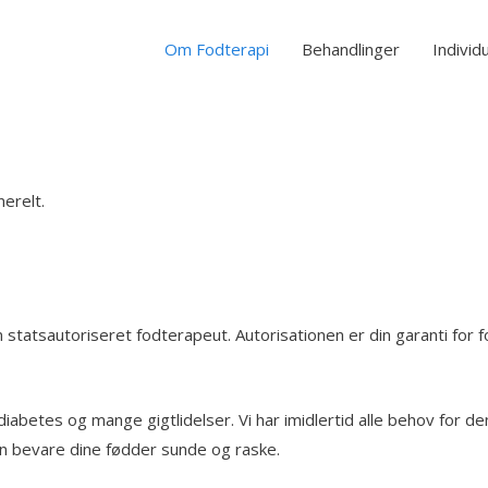
Om Fodterapi
Behandlinger
Individ
nerelt.
en statsautoriseret fodterapeut. Autorisationen er din garanti 
abetes og mange gigtlidelser. Vi har imidlertid alle behov for de
an bevare dine fødder sunde og raske.