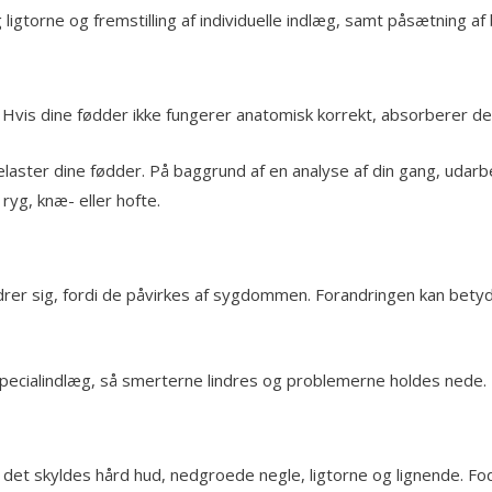
 ligtorne og fremstilling af individuelle indlæg, samt påsætning af
 Hvis dine fødder ikke fungerer anatomisk korrekt, absorberer de i
elaster dine fødder. På baggrund af en analyse af din gang, uda
ryg, knæ- eller hofte.
andrer sig, fordi de påvirkes af sygdommen. Forandringen kan bety
specialindlæg, så smerterne lindres og problemerne holdes nede.
 det skyldes hård hud, nedgroede negle, ligtorne og lignende. Fod