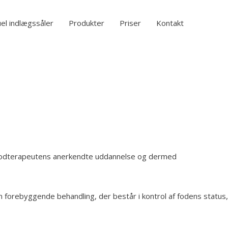
uel indlægssåler
Produkter
Priser
Kontakt
for fodterapeutens anerkendte uddannelse og dermed
n forebyggende behandling, der består i kontrol af fodens status,